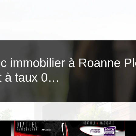
ic immobilier à Roanne P
t à taux 0…