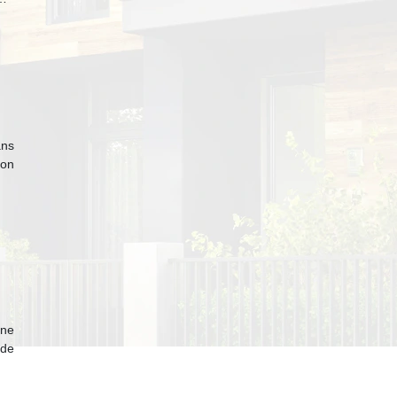
ans
ion
gne
 de