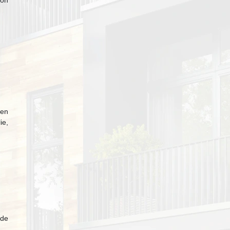
ion
 en
ie,
 de
a…