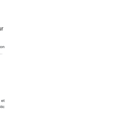
ur
ion
,…
 et
tic