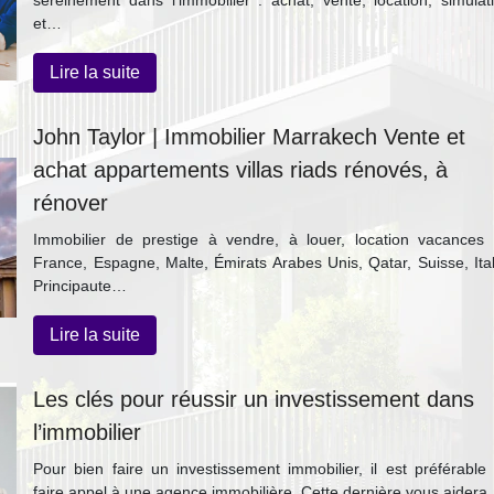
sereinement dans l’immobilier : achat, vente, location, simulat
et…
Lire la suite
John Taylor | Immobilier Marrakech Vente et
achat ap­par­te­ments villas riads rénovés, à
rénover
Immobilier de prestige à vendre, à louer, location vacances
France, Espagne, Malte, Émirats Arabes Unis, Qatar, Suisse, Ital
Principaute…
Lire la suite
Les clés pour réussir un investissement dans
l’immobilier
Pour bien faire un investissement immobilier, il est préférable
faire appel à une agence immobilière. Cette dernière vous aider